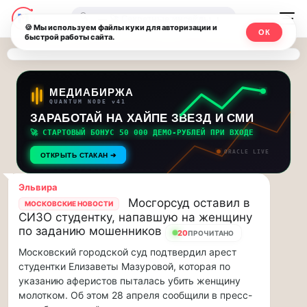
Последние
Москвичи.net
🔍
новости
🍪 Мы используем файлы куки для авторизации и
ОК
быстрой работы сайта.
—
и
обновления
Главный
потока:
столичный
МЕДИАБИРЖА
QUANTUM NODE v41
ЗАРАБОТАЙ НА ХАЙПЕ ЗВЕЗД И СМИ
Друзья,
чат-
приглашаем
🚀 СТАРТОВЫЙ БОНУС 50 000 ДЕМО-РУБЛЕЙ ПРИ ВХОДЕ
мессенджер,
на
ORACLE LIVE
ОТКРЫТЬ СТАКАН ➔
музыкальную
новости
прогулку
Эльвира
по
и
Мосгорсуд оставил в
МОСКОВСКИЕ НОВОСТИ
Москве
СИЗО студентку, напавшую на женщину
инсайды
Чайковского!…
по заданию мошенников
20
ПРОЧИТАНО
Московский городской суд подтвердил арест
Москвы
Друзья,
студентки Елизаветы Мазуровой, которая по
приглашаем
указанию аферистов пыталась убить женщину
на
молотком. Об этом 28 апреля сообщили в пресс-
музыкальную