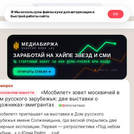
Москвичи.net
🔍
🍪 Мы используем файлы куки для авторизации и
ОК
быстрой работы сайта.
—
Главный
столичный
МЕДИАБИРЖА
QUANTUM NODE v41
чат-
ЗАРАБОТАЙ НА ХАЙПЕ ЗВЕЗД И СМИ
🚀 СТАРТОВЫЙ БОНУС 50 000 ДЕМО-РУБЛЕЙ ПРИ ВХОДЕ
мессенджер,
ORACLE LIVE
ОТКРЫТЬ СТАКАН ➔
новости
оморох
и
«Мосбилет» зовет москвичей в
СКОВСКИЕ НОВОСТИ
м русского зарубежья: две выставки о
инсайды
дожниках-эмигрантах
10
ПРОЧИТАНО
Москвы
сбилет» приглашает на выставки в Дом русского
убежья имени Солженицына, где весной открылись две
ерные экспозиции. Первая — ретроспектива «Под небом
убым…» о Юлии Рейтл
... ЕЩЁ