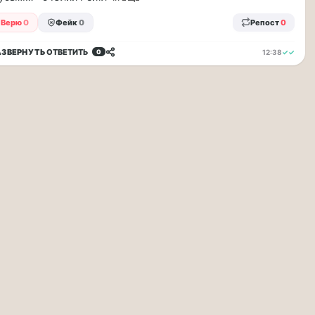
Верю
0
Фейк
0
Репост
0
АЗВЕРНУТЬ
ОТВЕТИТЬ
12:38
✓✓
0