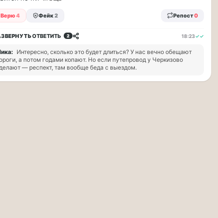
Верю
4
Фейк
2
Репост
0
АЗВЕРНУТЬ
ОТВЕТИТЬ
18:23
✓✓
2
ика:
Интересно, сколько это будет длиться? У нас вечно обещают
ороги, а потом годами копают. Но если путепровод у Черкизово
делают — респект, там вообще беда с выездом.