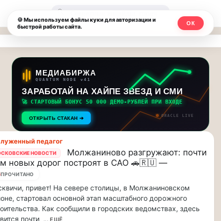
Москвичи.net
🔍
🍪 Мы используем файлы куки для авторизации и
ОК
быстрой работы сайта.
—
Главный
столичный
МЕДИАБИРЖА
QUANTUM NODE v41
чат-
ЗАРАБОТАЙ НА ХАЙПЕ ЗВЕЗД И СМИ
🚀 СТАРТОВЫЙ БОНУС 50 000 ДЕМО-РУБЛЕЙ ПРИ ВХОДЕ
мессенджер,
ORACLE LIVE
ОТКРЫТЬ СТАКАН ➔
новости
луженный педагог
и
Молжаниново разгружают: почти
СКОВСКИЕ НОВОСТИ
км новых дорог построят в САО 🚗🇷🇺 —
инсайды
6
ПРОЧИТАНО
Москвы
квичи, привет! На севере столицы, в Молжаниновском
оне, стартовал основной этап масштабного дорожного
оительства. Как сообщили в городских ведомствах, здесь
вится почти
... ЕЩЁ