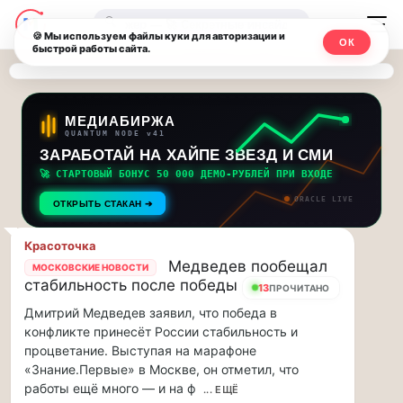
Последние
Москвичи.net
🔍
новости
🍪 Мы используем файлы куки для авторизации и
ОК
быстрой работы сайта.
—
и
обновления
Главный
потока:
столичный
МЕДИАБИРЖА
QUANTUM NODE v41
ЗАРАБОТАЙ НА ХАЙПЕ ЗВЕЗД И СМИ
Друзья,
чат-
приглашаем
🚀 СТАРТОВЫЙ БОНУС 50 000 ДЕМО-РУБЛЕЙ ПРИ ВХОДЕ
мессенджер,
на
ORACLE LIVE
ОТКРЫТЬ СТАКАН ➔
музыкальную
новости
прогулку
Красоточка
по
и
Медведев пообещал
МОСКОВСКИЕ НОВОСТИ
Москве
стабильность после победы
13
ПРОЧИТАНО
инсайды
Чайковского!…
Дмитрий Медведев заявил, что победа в
Москвы
конфликте принесёт России стабильность и
Друзья,
процветание. Выступая на марафоне
приглашаем
«Знание.Первые» в Москве, он отметил, что
на
работы ещё много — и на ф
музыкальную
... ЕЩЁ