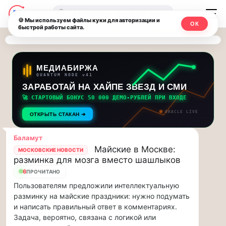
Последние
Москвичи.net
🔍
новости
🍪 Мы используем файлы куки для авторизации и
ОК
быстрой работы сайта.
—
и
обновления
Главный
потока:
столичный
МЕДИАБИРЖА
QUANTUM NODE v41
ЗАРАБОТАЙ НА ХАЙПЕ ЗВЕЗД И СМИ
Друзья,
чат-
приглашаем
🚀 СТАРТОВЫЙ БОНУС 50 000 ДЕМО-РУБЛЕЙ ПРИ ВХОДЕ
мессенджер,
на
ORACLE LIVE
ОТКРЫТЬ СТАКАН ➔
музыкальную
новости
прогулку
Баламут
по
и
Майские в Москве:
МОСКОВСКИЕ НОВОСТИ
Москве
разминка для мозга вместо шашлыков
инсайды
Чайковского!…
6
ПРОЧИТАНО
Пользователям предложили интеллектуальную
Москвы
Друзья,
разминку на майские праздники: нужно подумать
приглашаем
и написать правильный ответ в комментариях.
на
Задача, вероятно, связана с логикой или
музыкальную