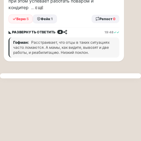
при этом успевает работать поваром и
прогулку
кондитер
по
... ЕЩЁ
Москве
Верю
5
Фейк
1
Репост
0
Чайковского!
16.08
◣ РАЗВЕРНУТЬ
ОТВЕТИТЬ
19:48
✓✓
4
|
16:00
Гофман:
Расстраивает, что отцы в таких ситуациях
Петр
часто ломаются. А мамы, как видите, вывозят и две
Ильич
работы, и реабилитацию. Низкий поклон.
Чайковский
—
один
из
самых
исповедальных
русских
композиторов,
чья
музыка
стала
ча...
Терапевт