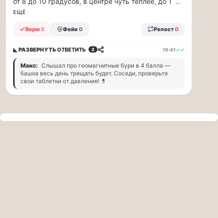
от 8 до 10 градусов, в центре чуть теплее, до 1
...
прогулку
по
ЕЩЁ
Москве
Верю
5
Фейк
0
Репост
0
Чайковского!
16.08
◣ РАЗВЕРНУТЬ
ОТВЕТИТЬ
19:41
✓✓
2
|
16:00
Макс:
Слышал про геомагнитные бури в 4 балла —
Петр
башка весь день трещать будет. Соседи, проверьте
Ильич
свои таблетки от давления! 💊
Чайковский
—
один
из
самых
исповедальных
русских
композиторов,
чья
музыка
стала
ча...
Терапевт