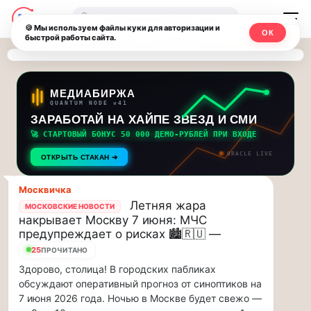
Последние
Москвичи.net
🔍
новости
🍪 Мы используем файлы куки для авторизации и
ОК
быстрой работы сайта.
—
и
обновления
Главный
потока:
столичный
МЕДИАБИРЖА
QUANTUM NODE v41
ЗАРАБОТАЙ НА ХАЙПЕ ЗВЕЗД И СМИ
Друзья,
чат-
приглашаем
🚀 СТАРТОВЫЙ БОНУС 50 000 ДЕМО-РУБЛЕЙ ПРИ ВХОДЕ
мессенджер,
на
ORACLE LIVE
ОТКРЫТЬ СТАКАН ➔
музыкальную
новости
прогулку
Москвичка
по
и
Летняя жара
МОСКОВСКИЕ НОВОСТИ
Москве
накрывает Москву 7 июня: МЧС
инсайды
Чайковского!…
предупреждает о рисках 🏙️🇷🇺 —
25
ПРОЧИТАНО
Москвы
Друзья,
Здорово, столица! В городских пабликах
приглашаем
обсуждают оперативный прогноз от синоптиков на
на
7 июня 2026 года. Ночью в Москве будет свежо —
музыкальную