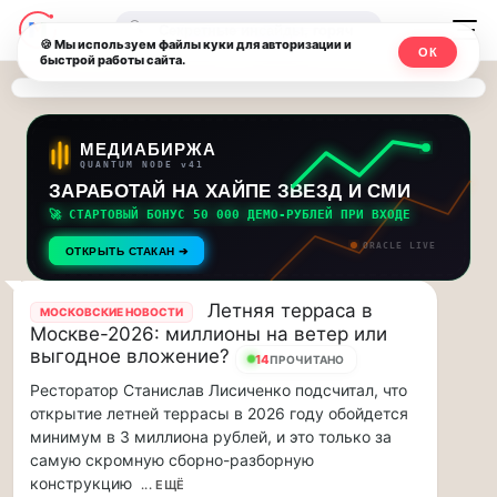
Последние
Москвичи.net
🔍
новости
🍪 Мы используем файлы куки для авторизации и
ОК
быстрой работы сайта.
—
и
обновления
Главный
потока:
столичный
МЕДИАБИРЖА
QUANTUM NODE v41
ЗАРАБОТАЙ НА ХАЙПЕ ЗВЕЗД И СМИ
Друзья,
чат-
приглашаем
🚀 СТАРТОВЫЙ БОНУС 50 000 ДЕМО-РУБЛЕЙ ПРИ ВХОДЕ
мессенджер,
на
ORACLE LIVE
ОТКРЫТЬ СТАКАН ➔
музыкальную
новости
прогулку
Летняя терраса в
МОСКОВСКИЕ НОВОСТИ
по
и
Москве-2026: миллионы на ветер или
Москве
выгодное вложение?
14
ПРОЧИТАНО
инсайды
Чайковского!…
Ресторатор Станислав Лисиченко подсчитал, что
Москвы
открытие летней террасы в 2026 году обойдется
Друзья,
минимум в 3 миллиона рублей, и это только за
приглашаем
на
самую скромную сборно-разборную
музыкальную
конструкцию
... ЕЩЁ