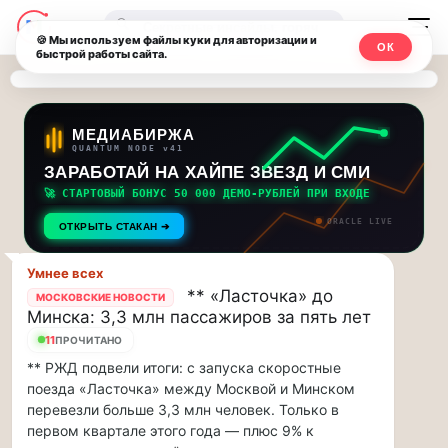
Последние
Москвичи.net
🔍
новости
🍪 Мы используем файлы куки для авторизации и
ОК
быстрой работы сайта.
—
и
обновления
Главный
потока:
столичный
МЕДИАБИРЖА
QUANTUM NODE v41
ЗАРАБОТАЙ НА ХАЙПЕ ЗВЕЗД И СМИ
Друзья,
чат-
приглашаем
🚀 СТАРТОВЫЙ БОНУС 50 000 ДЕМО-РУБЛЕЙ ПРИ ВХОДЕ
мессенджер,
на
ORACLE LIVE
ОТКРЫТЬ СТАКАН ➔
музыкальную
новости
прогулку
Умнее всех
по
и
** «Ласточка» до
МОСКОВСКИЕ НОВОСТИ
Москве
Минска: 3,3 млн пассажиров за пять лет
инсайды
Чайковского!…
11
ПРОЧИТАНО
** РЖД подвели итоги: с запуска скоростные
Москвы
Друзья,
поезда «Ласточка» между Москвой и Минском
приглашаем
перевезли больше 3,3 млн человек. Только в
на
первом квартале этого года — плюс 9% к
музыкальную