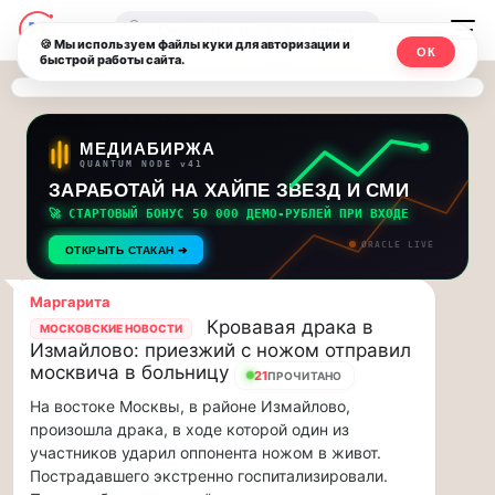
Последние
Москвичи.net
🔍
новости
🍪 Мы используем файлы куки для авторизации и
ОК
быстрой работы сайта.
—
и
обновления
Главный
потока:
столичный
МЕДИАБИРЖА
QUANTUM NODE v41
ЗАРАБОТАЙ НА ХАЙПЕ ЗВЕЗД И СМИ
Друзья,
чат-
приглашаем
🚀 СТАРТОВЫЙ БОНУС 50 000 ДЕМО-РУБЛЕЙ ПРИ ВХОДЕ
мессенджер,
на
ORACLE LIVE
ОТКРЫТЬ СТАКАН ➔
музыкальную
новости
прогулку
Маргарита
по
и
Кровавая драка в
МОСКОВСКИЕ НОВОСТИ
Москве
Измайлово: приезжий с ножом отправил
инсайды
Чайковского!…
москвича в больницу
21
ПРОЧИТАНО
На востоке Москвы, в районе Измайлово,
Москвы
Друзья,
произошла драка, в ходе которой один из
приглашаем
участников ударил оппонента ножом в живот.
на
Пострадавшего экстренно госпитализировали.
музыкальную