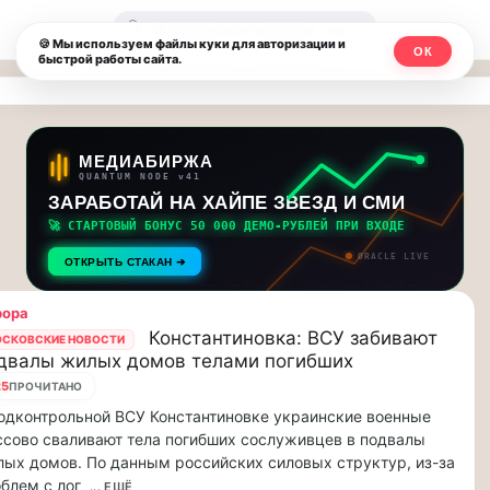
Москвичи.net
🔍
🍪 Мы используем файлы куки для авторизации и
ОК
быстрой работы сайта.
—
Главный
столичный
МЕДИАБИРЖА
QUANTUM NODE v41
чат-
ЗАРАБОТАЙ НА ХАЙПЕ ЗВЕЗД И СМИ
🚀 СТАРТОВЫЙ БОНУС 50 000 ДЕМО-РУБЛЕЙ ПРИ ВХОДЕ
мессенджер,
ORACLE LIVE
ОТКРЫТЬ СТАКАН ➔
новости
рора
и
Константиновка: ВСУ забивают
СКОВСКИЕ НОВОСТИ
двалы жилых домов телами погибших
инсайды
25
ПРОЧИТАНО
Москвы
одконтрольной ВСУ Константиновке украинские военные
сово сваливают тела погибших сослуживцев в подвалы
ых домов. По данным российских силовых структур, из-за
блем с лог
... ЕЩЁ