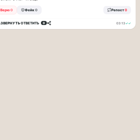
Верю
0
Фейк
0
Репост
0
АЗВЕРНУТЬ
ОТВЕТИТЬ
03:13
✓✓
0