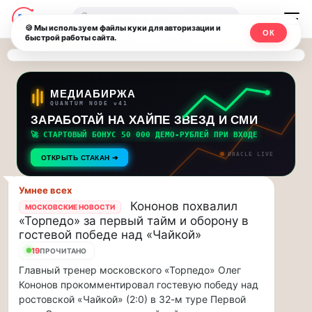
Последние
Москвичи.net
🔍
новости
🍪 Мы используем файлы куки для авторизации и
ОК
быстрой работы сайта.
—
и
обновления
Главный
потока:
столичный
МЕДИАБИРЖА
QUANTUM NODE v41
ЗАРАБОТАЙ НА ХАЙПЕ ЗВЕЗД И СМИ
Друзья,
чат-
приглашаем
🚀 СТАРТОВЫЙ БОНУС 50 000 ДЕМО-РУБЛЕЙ ПРИ ВХОДЕ
мессенджер,
на
ORACLE LIVE
ОТКРЫТЬ СТАКАН ➔
музыкальную
новости
прогулку
Умнее всех
по
и
Кононов похвалил
МОСКОВСКИЕ НОВОСТИ
Москве
«Торпедо» за первый тайм и оборону в
инсайды
Чайковского!…
гостевой победе над «Чайкой»
19
ПРОЧИТАНО
Москвы
Друзья,
Главный тренер московского «Торпедо» Олег
приглашаем
Кононов прокомментировал гостевую победу над
на
ростовской «Чайкой» (2:0) в 32-м туре Первой
музыкальную