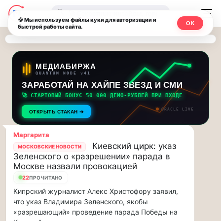
Последние
Москвичи.net
🔍
новости
🍪 Мы используем файлы куки для авторизации и
ОК
быстрой работы сайта.
—
и
обновления
Главный
потока:
столичный
МЕДИАБИРЖА
QUANTUM NODE v41
ЗАРАБОТАЙ НА ХАЙПЕ ЗВЕЗД И СМИ
Друзья,
чат-
приглашаем
🚀 СТАРТОВЫЙ БОНУС 50 000 ДЕМО-РУБЛЕЙ ПРИ ВХОДЕ
мессенджер,
на
ORACLE LIVE
ОТКРЫТЬ СТАКАН ➔
музыкальную
новости
прогулку
Маргарита
по
и
Киевский цирк: указ
МОСКОВСКИЕ НОВОСТИ
Москве
Зеленского о «разрешении» парада в
инсайды
Чайковского!…
Москве назвали провокацией
22
ПРОЧИТАНО
Москвы
Друзья,
Кипрский журналист Алекс Христофору заявил,
приглашаем
что указ Владимира Зеленского, якобы
на
«разрешающий» проведение парада Победы на
музыкальную