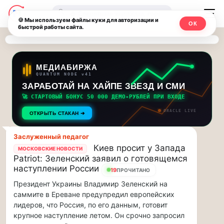
Последние
Москвичи.net
🔍
новости
🍪 Мы используем файлы куки для авторизации и
ОК
быстрой работы сайта.
—
и
обновления
Главный
потока:
столичный
МЕДИАБИРЖА
QUANTUM NODE v41
ЗАРАБОТАЙ НА ХАЙПЕ ЗВЕЗД И СМИ
Друзья,
чат-
приглашаем
🚀 СТАРТОВЫЙ БОНУС 50 000 ДЕМО-РУБЛЕЙ ПРИ ВХОДЕ
мессенджер,
на
ORACLE LIVE
ОТКРЫТЬ СТАКАН ➔
музыкальную
новости
прогулку
Заслуженный педагог
по
и
Киев просит у Запада
МОСКОВСКИЕ НОВОСТИ
Москве
Patriot: Зеленский заявил о готовящемся
инсайды
Чайковского!…
наступлении России
19
ПРОЧИТАНО
Президент Украины Владимир Зеленский на
Москвы
Друзья,
саммите в Ереване предупредил европейских
приглашаем
лидеров, что Россия, по его данным, готовит
на
крупное наступление летом. Он срочно запросил
музыкальную