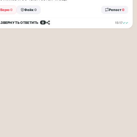
Верю
0
Фейк
0
Репост
0
АЗВЕРНУТЬ
ОТВЕТИТЬ
15:17
✓✓
0