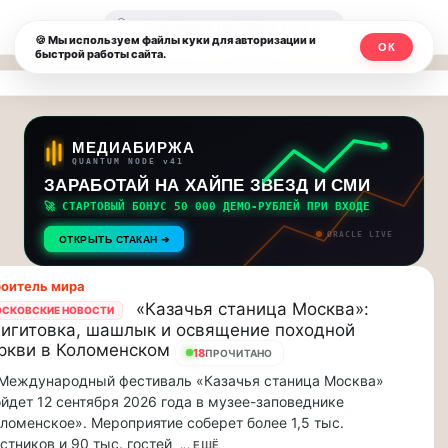
Москвичи.net
🔍
🍪 Мы используем файлы куки для авторизации и
ОК
быстрой работы сайта.
—
Главный
столичный
МЕДИАБИРЖА
QUANTUM NODE v41
чат-
ЗАРАБОТАЙ НА ХАЙПЕ ЗВЕЗД И СМИ
🚀 СТАРТОВЫЙ БОНУС 50 000 ДЕМО-РУБЛЕЙ ПРИ ВХОДЕ
мессенджер,
ORACLE LIVE
ОТКРЫТЬ СТАКАН ➔
новости
оитель мира
и
«Казачья станица Москва»:
СКОВСКИЕ НОВОСТИ
игитовка, шашлык и освящение походной
инсайды
ркви в Коломенском
18
ПРОЧИТАНО
Москвы
 Международный фестиваль «Казачья станица Москва»
йдет 12 сентября 2026 года в музее-заповеднике
ломенское». Мероприятие соберет более 1,5 тыс.
стников и 90 тыс. гостей
... ЕЩЁ