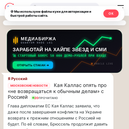
Последние
Москвичи.net
🔍
новости
🍪 Мы используем файлы куки для авторизации и
ОК
быстрой работы сайта.
—
и
обновления
Главный
потока:
столичный
МЕДИАБИРЖА
QUANTUM NODE v41
ЗАРАБОТАЙ НА ХАЙПЕ ЗВЕЗД И СМИ
Друзья,
чат-
приглашаем
🚀 СТАРТОВЫЙ БОНУС 50 000 ДЕМО-РУБЛЕЙ ПРИ ВХОДЕ
мессенджер,
на
ORACLE LIVE
ОТКРЫТЬ СТАКАН ➔
музыкальную
новости
прогулку
Я Русский
по
и
Кая Каллас опять про
МОСКОВСКИЕ НОВОСТИ
Москве
«не возвращаться к обычным делам» с
инсайды
Чайковского!…
Россией
20
ПРОЧИТАНО
Глава дипломатии ЕС Кая Каллас заявила, что
Москвы
Друзья,
даже после завершения конфликта на Украине
приглашаем
возврата к прежним отношениям с Россией не
на
будет. По её словам, Брюссель продолжит давить
музыкальную