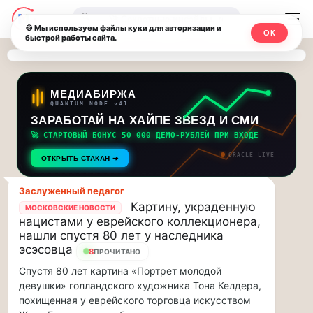
Последние
Москвичи.net
🔍
новости
🍪 Мы используем файлы куки для авторизации и
ОК
быстрой работы сайта.
—
и
обновления
Главный
потока:
столичный
МЕДИАБИРЖА
QUANTUM NODE v41
ЗАРАБОТАЙ НА ХАЙПЕ ЗВЕЗД И СМИ
Друзья,
чат-
приглашаем
🚀 СТАРТОВЫЙ БОНУС 50 000 ДЕМО-РУБЛЕЙ ПРИ ВХОДЕ
мессенджер,
на
ORACLE LIVE
ОТКРЫТЬ СТАКАН ➔
музыкальную
новости
прогулку
Заслуженный педагог
по
и
Картину, украденную
МОСКОВСКИЕ НОВОСТИ
Москве
нацистами у еврейского коллекционера,
инсайды
Чайковского!…
нашли спустя 80 лет у наследника
эсэсовца
8
ПРОЧИТАНО
Москвы
Друзья,
Спустя 80 лет картина «Портрет молодой
приглашаем
девушки» голландского художника Тона Келдера,
на
похищенная у еврейского торговца искусством
музыкальную