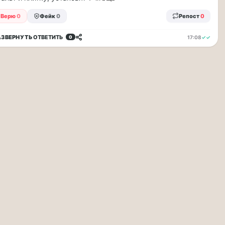
Верю
0
Фейк
0
Репост
0
АЗВЕРНУТЬ
ОТВЕТИТЬ
17:08
✓✓
0