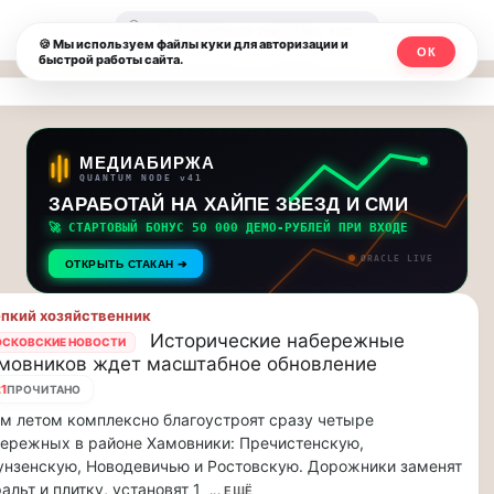
Москвичи.net
🔍
🍪 Мы используем файлы куки для авторизации и
ОК
быстрой работы сайта.
—
Главный
столичный
МЕДИАБИРЖА
QUANTUM NODE v41
чат-
ЗАРАБОТАЙ НА ХАЙПЕ ЗВЕЗД И СМИ
🚀 СТАРТОВЫЙ БОНУС 50 000 ДЕМО-РУБЛЕЙ ПРИ ВХОДЕ
мессенджер,
ORACLE LIVE
ОТКРЫТЬ СТАКАН ➔
новости
пкий хозяйственник
и
Исторические набережные
СКОВСКИЕ НОВОСТИ
мовников ждет масштабное обновление
инсайды
1
ПРОЧИТАНО
Москвы
м летом комплексно благоустроят сразу четыре
ережных в районе Хамовники: Пречистенскую,
нзенскую, Новодевичью и Ростовскую. Дорожники заменят
альт и плитку, установят 1
... ЕЩЁ