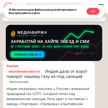
Последние
Москвичи.net
🔍
новости
🍪 Мы используем файлы куки для авторизации и
ОК
быстрой работы сайта.
—
и
обновления
Главный
потока:
столичный
МЕДИАБИРЖА
QUANTUM NODE v41
ЗАРАБОТАЙ НА ХАЙПЕ ЗВЕЗД И СМИ
Друзья,
чат-
приглашаем
🚀 СТАРТОВЫЙ БОНУС 50 000 ДЕМО-РУБЛЕЙ ПРИ ВХОДЕ
мессенджер,
на
ORACLE LIVE
ОТКРЫТЬ СТАКАН ➔
музыкальную
новости
прогулку
Аврора
по
и
Индия дала от ворот
МОСКОВСКИЕ НОВОСТИ
Москве
поворот нашему газу из-под санкций
инсайды
Чайковского!…
6
ПРОЧИТАНО
Индия отказалась покупать у России сжиженный
Москвы
Друзья,
природный газ (СПГ), который попал под
приглашаем
американские санкции. Речь идет о поставках с
на
завода «Портовая» «Газпрома» в Балтийском
музыкальную