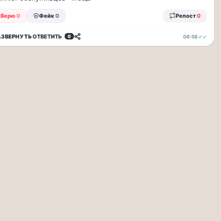
Верю
0
Фейк
0
Репост
0
АЗВЕРНУТЬ
ОТВЕТИТЬ
06:58
✓✓
0