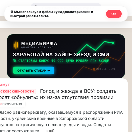
Москвичи.net
🔍
🍪 Мы используем файлы куки для авторизации и
ОК
быстрой работы сайта.
—
Главный
столичный
МЕДИАБИРЖА
QUANTUM NODE v41
чат-
ЗАРАБОТАЙ НА ХАЙПЕ ЗВЕЗД И СМИ
🚀 СТАРТОВЫЙ БОНУС 50 000 ДЕМО-РУБЛЕЙ ПРИ ВХОДЕ
мессенджер,
ORACLE LIVE
ОТКРЫТЬ СТАКАН ➔
новости
ламут
и
Голод и жажда в ВСУ: солдаты
СКОВСКИЕ НОВОСТИ
осят «обнулить» их из-за отсутствия провизии
инсайды
23
ПРОЧИТАНО
Москвы
ласно радиоперехвату, оказавшемуся в распоряжении РИА
ости, украинские военные в Запорожской области
уются на критическую нехватку еды и воды. Солдаты
оляют сослуживцев
... ЕЩЁ