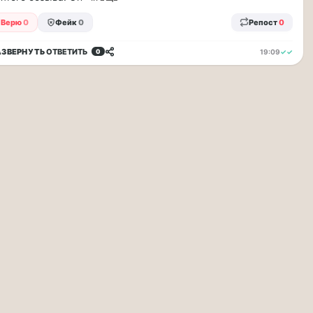
Верю
0
Фейк
0
Репост
0
АЗВЕРНУТЬ
ОТВЕТИТЬ
19:09
✓✓
0