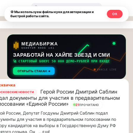
Москвичи.net
🔍
🍪 Мы используем файлы куки для авторизации и
ОК
быстрой работы сайта.
—
Главный
столичный
МЕДИАБИРЖА
QUANTUM NODE v41
чат-
ЗАРАБОТАЙ НА ХАЙПЕ ЗВЕЗД И СМИ
🚀 СТАРТОВЫЙ БОНУС 50 000 ДЕМО-РУБЛЕЙ ПРИ ВХОДЕ
мессенджер,
ORACLE LIVE
ОТКРЫТЬ СТАКАН ➔
новости
сквичка
и
Герой России Дмитрий Саблин
СКОВСКИЕ НОВОСТИ
дал документы для участия в предварительном
инсайды
лосовании «Единой России»
21
ПРОЧИТАНО
Москвы
ой России, Депутат Госдумы Дмитрий Саблин подал
ументы для участия в предварительном голосовании по
ору кандидатов на выборы в Государственную Думу РФ
ятого созыва. Он
... ЕЩЁ