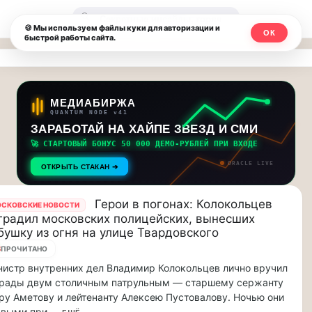
Москвичи.net
🔍
🍪 Мы используем файлы куки для авторизации и
ОК
быстрой работы сайта.
—
Главный
столичный
МЕДИАБИРЖА
QUANTUM NODE v41
чат-
ЗАРАБОТАЙ НА ХАЙПЕ ЗВЕЗД И СМИ
🚀 СТАРТОВЫЙ БОНУС 50 000 ДЕМО-РУБЛЕЙ ПРИ ВХОДЕ
мессенджер,
ORACLE LIVE
ОТКРЫТЬ СТАКАН ➔
новости
и
Герои в погонах: Колокольцев
СКОВСКИЕ НОВОСТИ
градил московских полицейских, вынесших
инсайды
бушку из огня на улице Твардовского
8
ПРОЧИТАНО
Москвы
истр внутренних дел Владимир Колокольцев лично вручил
грады двум столичным патрульным — старшему сержанту
ру Аметову и лейтенанту Алексею Пустовалову. Ночью они
рвыми при