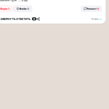
... ЕЩЁ
Верю
0
Фейк
0
Репост
0
АЗВЕРНУТЬ
ОТВЕТИТЬ
11:42
✓✓
0