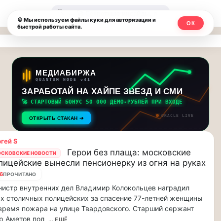
Москвичи.net
🔍
🍪 Мы используем файлы куки для авторизации и
ОК
быстрой работы сайта.
—
Главный
столичный
МЕДИАБИРЖА
QUANTUM NODE v41
чат-
ЗАРАБОТАЙ НА ХАЙПЕ ЗВЕЗД И СМИ
🚀 СТАРТОВЫЙ БОНУС 50 000 ДЕМО-РУБЛЕЙ ПРИ ВХОДЕ
мессенджер,
ORACLE LIVE
ОТКРЫТЬ СТАКАН ➔
новости
гей S
и
Герои без плаща: московские
СКОВСКИЕ НОВОСТИ
лицейские вынесли пенсионерку из огня на руках
инсайды
6
ПРОЧИТАНО
Москвы
истр внутренних дел Владимир Колокольцев наградил
х столичных полицейских за спасение 77-летней женщины
время пожара на улице Твардовского. Старший сержант
р Аметов пол
... ЕЩЁ