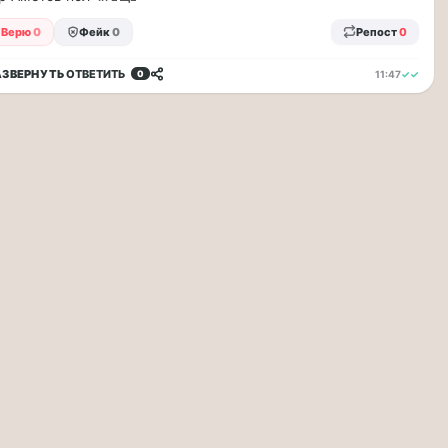
Верю
0
Фейк
0
Репост
0
АЗВЕРНУТЬ
ОТВЕТИТЬ
11:47
✓✓
0