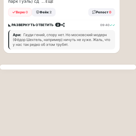
парк Гуэль) сд
прогулку
... ЕЩЁ
по
Верю
0
Фейк
2
Репост
0
Москве
Чайковского!
◣ РАЗВЕРНУТЬ
ОТВЕТИТЬ
09:40
✓✓
2
16.08
|
Ари:
Гауди гений, спору нет. Но московский модерн
16:00
(Фёдор Шехтель, например) ничуть не хуже. Жаль, что
Петр
у нас так редко об этом трубят.
Ильич
Чайковский
—
один
из
самых
исповедальных
русских
композиторов,
чья
музыка
стала
ча...
Терапевт