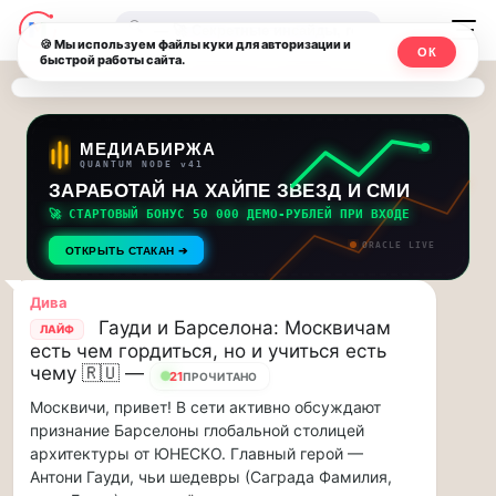
Последние
Москвичи.net
🔍
новости
🍪 Мы используем файлы куки для авторизации и
ОК
быстрой работы сайта.
—
и
обновления
Главный
потока:
столичный
МЕДИАБИРЖА
QUANTUM NODE v41
ЗАРАБОТАЙ НА ХАЙПЕ ЗВЕЗД И СМИ
Друзья,
чат-
приглашаем
🚀 СТАРТОВЫЙ БОНУС 50 000 ДЕМО-РУБЛЕЙ ПРИ ВХОДЕ
мессенджер,
на
ORACLE LIVE
ОТКРЫТЬ СТАКАН ➔
музыкальную
новости
прогулку
Дива
по
и
Гауди и Барселона: Москвичам
ЛАЙФ
Москве
есть чем гордиться, но и учиться есть
инсайды
Чайковского!…
чему 🇷🇺 —
21
ПРОЧИТАНО
Москвичи, привет! В сети активно обсуждают
Москвы
Друзья,
признание Барселоны глобальной столицей
приглашаем
архитектуры от ЮНЕСКО. Главный герой —
на
Антони Гауди, чьи шедевры (Саграда Фамилия,
музыкальную