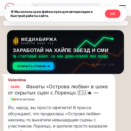
Последние
Москвичи.net
🔍
новости
🍪 Мы используем файлы куки для авторизации и
ОК
быстрой работы сайта.
—
и
обновления
Главный
потока:
столичный
МЕДИАБИРЖА
QUANTUM NODE v41
ЗАРАБОТАЙ НА ХАЙПЕ ЗВЕЗД И СМИ
Друзья,
чат-
приглашаем
🚀 СТАРТОВЫЙ БОНУС 50 000 ДЕМО-РУБЛЕЙ ПРИ ВХОДЕ
мессенджер,
на
ORACLE LIVE
ОТКРЫТЬ СТАКАН ➔
музыкальную
новости
прогулку
Valentina
по
и
Фанаты «Острова любви» в шоке
ЛАЙФ
Москве
от скрытых сцен с Лоренцо 🇪🇺🔥 —
инсайды
Чайковского!…
6
ПРОЧИТАНО
Йо, народ, вы просто офигеете! В прессе
Москвы
Друзья,
обсуждают, что продюсеры «Острова любви»
приглашаем
наконец-то выкатили невышедшие сцены с
на
участником Лоренцо, и зрители просто взорвали
музыкальную