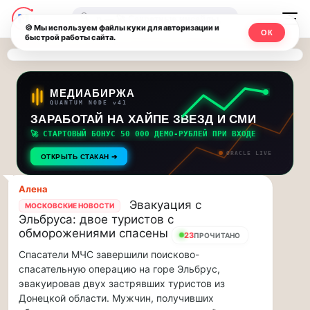
Последние
Москвичи.net
🔍
новости
🍪 Мы используем файлы куки для авторизации и
ОК
быстрой работы сайта.
—
и
обновления
Главный
потока:
столичный
МЕДИАБИРЖА
QUANTUM NODE v41
ЗАРАБОТАЙ НА ХАЙПЕ ЗВЕЗД И СМИ
Друзья,
чат-
приглашаем
🚀 СТАРТОВЫЙ БОНУС 50 000 ДЕМО-РУБЛЕЙ ПРИ ВХОДЕ
мессенджер,
на
ORACLE LIVE
ОТКРЫТЬ СТАКАН ➔
музыкальную
новости
прогулку
Алена
по
и
Эвакуация с
МОСКОВСКИЕ НОВОСТИ
Москве
Эльбруса: двое туристов с
инсайды
Чайковского!…
обморожениями спасены
23
ПРОЧИТАНО
Спасатели МЧС завершили поисково-
Москвы
Друзья,
спасательную операцию на горе Эльбрус,
приглашаем
эвакуировав двух застрявших туристов из
на
Донецкой области. Мужчин, получивших
музыкальную