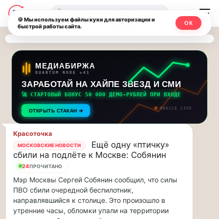
Последние
Москвичи.net
🔍
новости
🍪 Мы используем файлы куки для авторизации и
ОК
быстрой работы сайта.
—
и
обновления
Главный
потока:
столичный
МЕДИАБИРЖА
QUANTUM NODE v41
ЗАРАБОТАЙ НА ХАЙПЕ ЗВЕЗД И СМИ
Друзья,
чат-
приглашаем
🚀 СТАРТОВЫЙ БОНУС 50 000 ДЕМО-РУБЛЕЙ ПРИ ВХОДЕ
мессенджер,
на
ORACLE LIVE
ОТКРЫТЬ СТАКАН ➔
музыкальную
новости
прогулку
Красоточка
по
и
Ещё одну «птичку»
МОСКОВСКИЕ НОВОСТИ
Москве
сбили на подлёте к Москве: Собянин
инсайды
Чайковского!…
24
ПРОЧИТАНО
Мэр Москвы Сергей Собянин сообщил, что силы
Москвы
Друзья,
ПВО сбили очередной беспилотник,
приглашаем
направлявшийся к столице. Это произошло в
на
утренние часы, обломки упали на территории
музыкальную