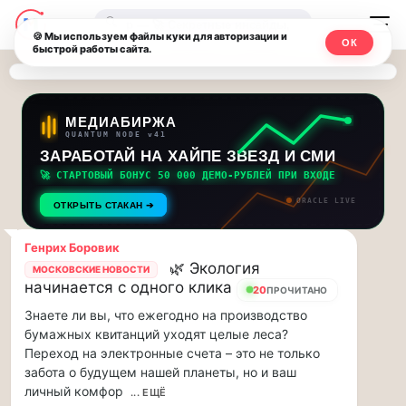
Последние
Москвичи.net
🔍
новости
🍪 Мы используем файлы куки для авторизации и
ОК
быстрой работы сайта.
—
и
обновления
Главный
потока:
столичный
МЕДИАБИРЖА
QUANTUM NODE v41
ЗАРАБОТАЙ НА ХАЙПЕ ЗВЕЗД И СМИ
Друзья,
чат-
приглашаем
🚀 СТАРТОВЫЙ БОНУС 50 000 ДЕМО-РУБЛЕЙ ПРИ ВХОДЕ
мессенджер,
на
ORACLE LIVE
ОТКРЫТЬ СТАКАН ➔
музыкальную
новости
прогулку
Генрих Боровик
по
и
🌿 Экология
МОСКОВСКИЕ НОВОСТИ
Москве
начинается с одного клика
20
ПРОЧИТАНО
инсайды
Чайковского!…
Знаете ли вы, что ежегодно на производство
Москвы
бумажных квитанций уходят целые леса?
Друзья,
Переход на электронные счета – это не только
приглашаем
забота о будущем нашей планеты, но и ваш
на
личный комфор
музыкальную
... ЕЩЁ