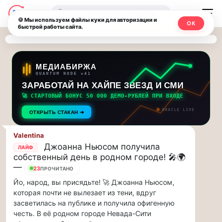
Последние
Москвичи.net
🔍
новости
🍪 Мы используем файлы куки для авторизации и
ОК
быстрой работы сайта.
—
и
обновления
Главный
потока:
столичный
МЕДИАБИРЖА
QUANTUM NODE v41
ЗАРАБОТАЙ НА ХАЙПЕ ЗВЕЗД И СМИ
Друзья,
чат-
приглашаем
🚀 СТАРТОВЫЙ БОНУС 50 000 ДЕМО-РУБЛЕЙ ПРИ ВХОДЕ
мессенджер,
на
ORACLE LIVE
ОТКРЫТЬ СТАКАН ➔
музыкальную
новости
прогулку
Valentina
по
и
Джоанна Ньюсом получила
ЛАЙФ
Москве
собственный день в родном городе! 🎤🌍
инсайды
Чайковского!…
—
23
ПРОЧИТАНО
Йо, народ, вы присядьте! 🚀 Джоанна Ньюсом,
Москвы
Друзья,
которая почти не вылезает из тени, вдруг
приглашаем
засветилась на публике и получила офигенную
на
честь. В её родном городе Невада-Сити
музыкальную