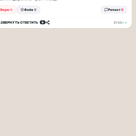
Верю
0
Фейк
0
Репост
0
АЗВЕРНУТЬ
ОТВЕТИТЬ
21:05
✓✓
0