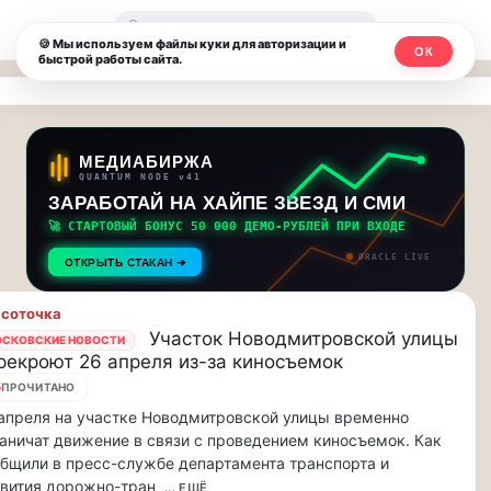
Москвичи.net
🔍
🍪 Мы используем файлы куки для авторизации и
ОК
быстрой работы сайта.
—
Главный
столичный
МЕДИАБИРЖА
QUANTUM NODE v41
чат-
ЗАРАБОТАЙ НА ХАЙПЕ ЗВЕЗД И СМИ
🚀 СТАРТОВЫЙ БОНУС 50 000 ДЕМО-РУБЛЕЙ ПРИ ВХОДЕ
мессенджер,
ORACLE LIVE
ОТКРЫТЬ СТАКАН ➔
новости
соточка
и
Участок Новодмитровской улицы
СКОВСКИЕ НОВОСТИ
рекроют 26 апреля из-за киносъемок
инсайды
5
ПРОЧИТАНО
Москвы
апреля на участке Новодмитровской улицы временно
аничат движение в связи с проведением киносъемок. Как
бщили в пресс-службе департамента транспорта и
вития дорожно-тран
... ЕЩЁ