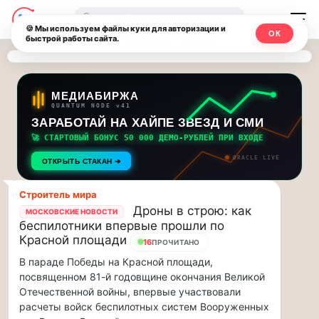
Последние
Москвичи.net
🔍
новости
🍪 Мы используем файлы куки для авторизации и
ОК
быстрой работы сайта.
—
и
обновления
Главный
потока:
столичный
МЕДИАБИРЖА
QUANTUM NODE v41
ЗАРАБОТАЙ НА ХАЙПЕ ЗВЕЗД И СМИ
Друзья,
чат-
приглашаем
🚀 СТАРТОВЫЙ БОНУС 50 000 ДЕМО-РУБЛЕЙ ПРИ ВХОДЕ
мессенджер,
на
ORACLE LIVE
ОТКРЫТЬ СТАКАН ➔
музыкальную
новости
прогулку
Строитель мира
по
и
Дроны в строю: как
МОСКОВСКИЕ НОВОСТИ
Москве
беспилотники впервые прошли по
инсайды
Чайковского!…
Красной площади
16
ПРОЧИТАНО
В параде Победы на Красной площади,
Москвы
Друзья,
посвященном 81-й годовщине окончания Великой
приглашаем
Отечественной войны, впервые участвовали
на
расчеты войск беспилотных систем Вооруженных
музыкальную