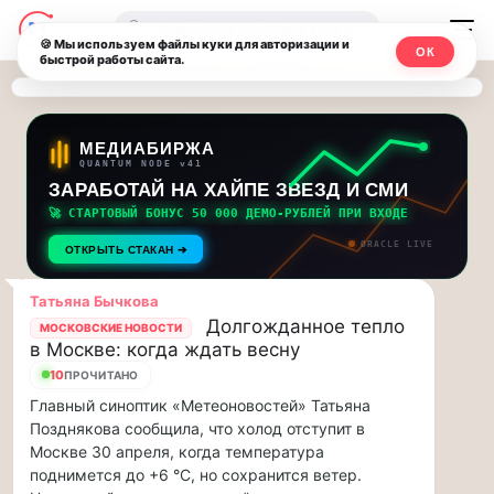
Последние
Москвичи.net
🔍
новости
🍪 Мы используем файлы куки для авторизации и
ОК
быстрой работы сайта.
—
и
обновления
Главный
потока:
столичный
МЕДИАБИРЖА
QUANTUM NODE v41
ЗАРАБОТАЙ НА ХАЙПЕ ЗВЕЗД И СМИ
Друзья,
чат-
приглашаем
🚀 СТАРТОВЫЙ БОНУС 50 000 ДЕМО-РУБЛЕЙ ПРИ ВХОДЕ
мессенджер,
на
ORACLE LIVE
ОТКРЫТЬ СТАКАН ➔
музыкальную
новости
прогулку
Татьяна Бычкова
по
и
Долгожданное тепло
МОСКОВСКИЕ НОВОСТИ
Москве
в Москве: когда ждать весну
инсайды
Чайковского!…
10
ПРОЧИТАНО
Главный синоптик «Метеоновостей» Татьяна
Москвы
Друзья,
Позднякова сообщила, что холод отступит в
приглашаем
Москве 30 апреля, когда температура
на
поднимется до +6 °C, но сохранится ветер.
музыкальную