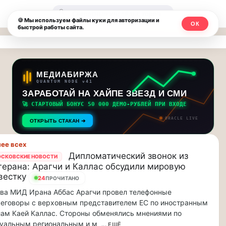
Москвичи.net
🔍
🍪 Мы используем файлы куки для авторизации и
ОК
быстрой работы сайта.
—
Главный
столичный
МЕДИАБИРЖА
QUANTUM NODE v41
чат-
ЗАРАБОТАЙ НА ХАЙПЕ ЗВЕЗД И СМИ
🚀 СТАРТОВЫЙ БОНУС 50 000 ДЕМО-РУБЛЕЙ ПРИ ВХОДЕ
мессенджер,
ORACLE LIVE
ОТКРЫТЬ СТАКАН ➔
новости
ее всех
и
Дипломатический звонок из
СКОВСКИЕ НОВОСТИ
герана: Арагчи и Каллас обсудили мировую
инсайды
вестку
24
ПРОЧИТАНО
Москвы
ва МИД Ирана Аббас Арагчи провел телефонные
еговоры с верховным представителем ЕС по иностранным
ам Каей Каллас. Стороны обменялись мнениями по
туальным региональным и м
... ЕЩЁ