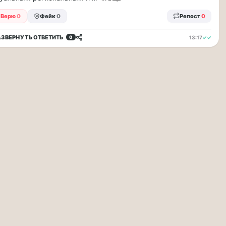
Верю
0
Фейк
0
Репост
0
АЗВЕРНУТЬ
ОТВЕТИТЬ
13:17
✓✓
0