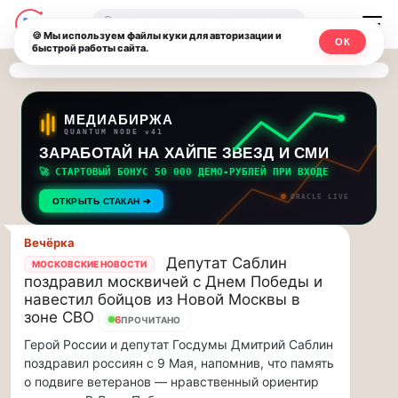
Последние
Москвичи.net
🔍
новости
🍪 Мы используем файлы куки для авторизации и
ОК
быстрой работы сайта.
—
и
обновления
Главный
потока:
столичный
МЕДИАБИРЖА
QUANTUM NODE v41
ЗАРАБОТАЙ НА ХАЙПЕ ЗВЕЗД И СМИ
Друзья,
чат-
приглашаем
🚀 СТАРТОВЫЙ БОНУС 50 000 ДЕМО-РУБЛЕЙ ПРИ ВХОДЕ
мессенджер,
на
ORACLE LIVE
ОТКРЫТЬ СТАКАН ➔
музыкальную
новости
прогулку
Вечёрка
по
и
Депутат Саблин
МОСКОВСКИЕ НОВОСТИ
Москве
поздравил москвичей с Днем Победы и
инсайды
Чайковского!…
навестил бойцов из Новой Москвы в
зоне СВО
6
ПРОЧИТАНО
Москвы
Друзья,
Герой России и депутат Госдумы Дмитрий Саблин
приглашаем
поздравил россиян с 9 Мая, напомнив, что память
на
о подвиге ветеранов — нравственный ориентир
музыкальную