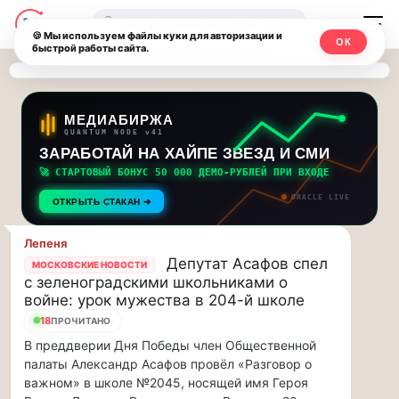
Последние
Москвичи.net
🔍
новости
🍪 Мы используем файлы куки для авторизации и
ОК
быстрой работы сайта.
—
и
обновления
Главный
потока:
столичный
МЕДИАБИРЖА
QUANTUM NODE v41
ЗАРАБОТАЙ НА ХАЙПЕ ЗВЕЗД И СМИ
Друзья,
чат-
приглашаем
🚀 СТАРТОВЫЙ БОНУС 50 000 ДЕМО-РУБЛЕЙ ПРИ ВХОДЕ
мессенджер,
на
ORACLE LIVE
ОТКРЫТЬ СТАКАН ➔
музыкальную
новости
прогулку
Лепеня
по
и
Депутат Асафов спел
МОСКОВСКИЕ НОВОСТИ
Москве
с зеленоградскими школьниками о
инсайды
Чайковского!…
войне: урок мужества в 204-й школе
18
ПРОЧИТАНО
Москвы
Друзья,
В преддверии Дня Победы член Общественной
приглашаем
палаты Александр Асафов провёл «Разговор о
на
важном» в школе №2045, носящей имя Героя
музыкальную