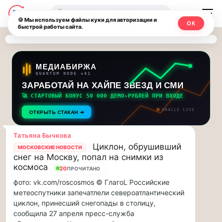
Последние
Москвичи.net
🔍
новости
🍪 Мы используем файлы куки для авторизации и
ОК
быстрой работы сайта.
—
и
обновления
Главный
потока:
столичный
МЕДИАБИРЖА
QUANTUM NODE v41
ЗАРАБОТАЙ НА ХАЙПЕ ЗВЕЗД И СМИ
Друзья,
чат-
приглашаем
🚀 СТАРТОВЫЙ БОНУС 50 000 ДЕМО-РУБЛЕЙ ПРИ ВХОДЕ
мессенджер,
на
ORACLE LIVE
ОТКРЫТЬ СТАКАН ➔
музыкальную
новости
прогулку
Татьяна Бычкова
по
и
Циклон, обрушивший
МОСКОВСКИЕ НОВОСТИ
Москве
снег на Москву, попал на снимки из
инсайды
Чайковского!…
космоса
20
ПРОЧИТАНО
фото: vk.com/roscosmos © ГлагоL Российские
Москвы
Друзья,
метеоспутники запечатлели североатлантический
приглашаем
циклон, принесший снегопады в столицу,
на
сообщила 27 апреля пресс-служба
музыкальную