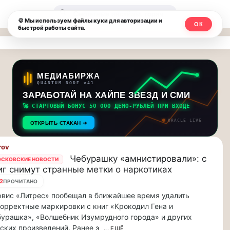
Москвичи.net
🔍
🍪 Мы используем файлы куки для авторизации и
ОК
быстрой работы сайта.
—
Главный
столичный
МЕДИАБИРЖА
QUANTUM NODE v41
чат-
ЗАРАБОТАЙ НА ХАЙПЕ ЗВЕЗД И СМИ
🚀 СТАРТОВЫЙ БОНУС 50 000 ДЕМО-РУБЛЕЙ ПРИ ВХОДЕ
мессенджер,
ORACLE LIVE
ОТКРЫТЬ СТАКАН ➔
новости
rov
и
Чебурашку «амнистировали»: с
СКОВСКИЕ НОВОСТИ
иг снимут странные метки о наркотиках
инсайды
2
ПРОЧИТАНО
Москвы
вис «Литрес» пообещал в ближайшее время удалить
орректные маркировки с книг «Крокодил Гена и
урашка», «Волшебник Изумрудного города» и других
ских произведений. Ранее э
... ЕЩЁ