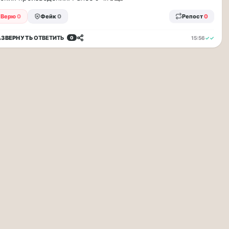
Верю
0
Фейк
0
Репост
0
АЗВЕРНУТЬ
ОТВЕТИТЬ
15:56
✓✓
0