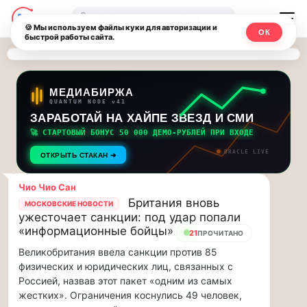
Последние
Москвичи.net
🔍
новости
🍪 Мы используем файлы куки для авторизации и
ОК
быстрой работы сайта.
—
и
обновления
Главный
потока:
столичный
МЕДИАБИРЖА
QUANTUM NODE v41
ЗАРАБОТАЙ НА ХАЙПЕ ЗВЕЗД И СМИ
Друзья,
чат-
приглашаем
🚀 СТАРТОВЫЙ БОНУС 50 000 ДЕМО-РУБЛЕЙ ПРИ ВХОДЕ
мессенджер,
на
ORACLE LIVE
ОТКРЫТЬ СТАКАН ➔
музыкальную
новости
прогулку
Чио Чио Сан
по
и
Британия вновь
МОСКОВСКИЕ НОВОСТИ
Москве
ужесточает санкции: под удар попали
инсайды
Чайковского!…
«информационные бойцы»
21
ПРОЧИТАНО
Великобритания ввела санкции против 85
Москвы
Друзья,
физических и юридических лиц, связанных с
приглашаем
Россией, назвав этот пакет «одним из самых
на
жестких». Ограничения коснулись 49 человек,
музыкальную