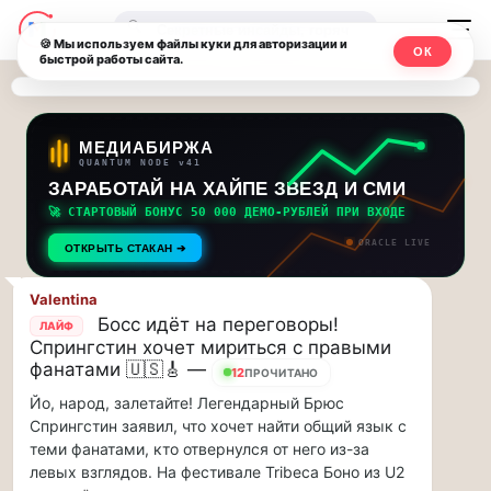
Последние
Москвичи.net
🔍
новости
🍪 Мы используем файлы куки для авторизации и
ОК
быстрой работы сайта.
—
и
обновления
Главный
потока:
столичный
МЕДИАБИРЖА
QUANTUM NODE v41
ЗАРАБОТАЙ НА ХАЙПЕ ЗВЕЗД И СМИ
Друзья,
чат-
приглашаем
🚀 СТАРТОВЫЙ БОНУС 50 000 ДЕМО-РУБЛЕЙ ПРИ ВХОДЕ
мессенджер,
на
ORACLE LIVE
ОТКРЫТЬ СТАКАН ➔
музыкальную
новости
прогулку
Valentina
по
и
Босс идёт на переговоры!
ЛАЙФ
Москве
Спрингстин хочет мириться с правыми
инсайды
Чайковского!…
фанатами 🇺🇸🎸 —
12
ПРОЧИТАНО
Йо, народ, залетайте! Легендарный Брюс
Москвы
Друзья,
Спрингстин заявил, что хочет найти общий язык с
приглашаем
теми фанатами, кто отвернулся от него из-за
на
левых взглядов. На фестивале Tribeca Боно из U2
музыкальную