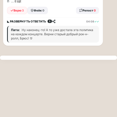
п
прогулку
... ЕЩЁ
по
Верю
3
Фейк
0
Репост
0
Москве
Чайковского!
◣ РАЗВЕРНУТЬ
ОТВЕТИТЬ
04:08
✓✓
1
16.08
|
Пата:
Ну наконец-то! А то уже достала эта политика
16:00
на каждом концерте. Верни старый добрый рок-н-
Петр
ролл, Брюс! 🤘
Ильич
Чайковский
—
один
из
самых
исповедальных
русских
композиторов,
чья
музыка
стала
ча...
Терапевт