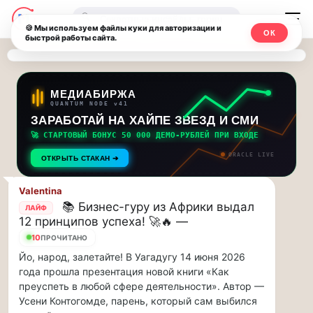
Последние
Москвичи.net
🔍
новости
🍪 Мы используем файлы куки для авторизации и
ОК
быстрой работы сайта.
—
и
обновления
Главный
потока:
столичный
МЕДИАБИРЖА
QUANTUM NODE v41
ЗАРАБОТАЙ НА ХАЙПЕ ЗВЕЗД И СМИ
Друзья,
чат-
приглашаем
🚀 СТАРТОВЫЙ БОНУС 50 000 ДЕМО-РУБЛЕЙ ПРИ ВХОДЕ
мессенджер,
на
ORACLE LIVE
ОТКРЫТЬ СТАКАН ➔
музыкальную
новости
прогулку
Valentina
по
и
📚 Бизнес-гуру из Африки выдал
ЛАЙФ
Москве
12 принципов успеха! 🚀🔥 —
инсайды
Чайковского!…
10
ПРОЧИТАНО
Йо, народ, залетайте! В Уагадугу 14 июня 2026
Москвы
Друзья,
года прошла презентация новой книги «Как
приглашаем
преуспеть в любой сфере деятельности». Автор —
на
Усени Контогомде, парень, который сам выбился
музыкальную