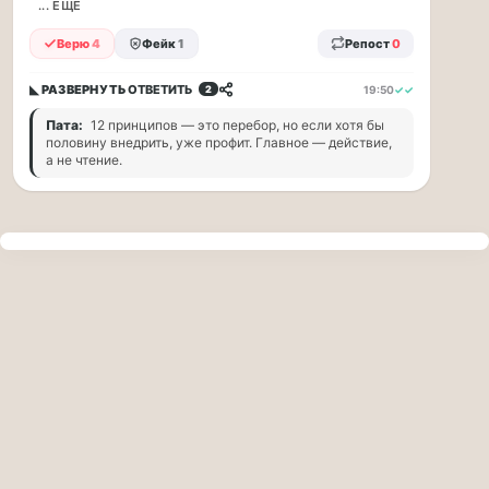
прогулку
... ЕЩЁ
по
Верю
4
Фейк
1
Репост
0
Москве
Чайковского!
◣ РАЗВЕРНУТЬ
ОТВЕТИТЬ
19:50
✓✓
2
16.08
|
Пата:
12 принципов — это перебор, но если хотя бы
16:00
половину внедрить, уже профит. Главное — действие,
Петр
а не чтение.
Ильич
Чайковский
—
один
из
самых
исповедальных
русских
композиторов,
чья
музыка
стала
ча...
Терапевт