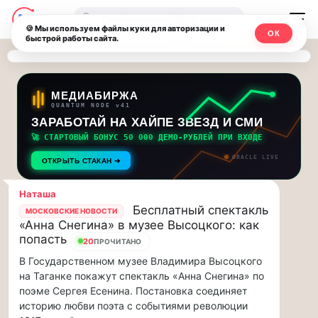
Последние
Москвичи.net
🔍
новости
🍪 Мы используем файлы куки для авторизации и
ОК
быстрой работы сайта.
—
и
обновления
Главный
потока:
столичный
МЕДИАБИРЖА
QUANTUM NODE v41
ЗАРАБОТАЙ НА ХАЙПЕ ЗВЕЗД И СМИ
Друзья,
чат-
приглашаем
🚀 СТАРТОВЫЙ БОНУС 50 000 ДЕМО-РУБЛЕЙ ПРИ ВХОДЕ
мессенджер,
на
ORACLE LIVE
ОТКРЫТЬ СТАКАН ➔
музыкальную
новости
прогулку
Наташа
по
и
Бесплатный спектакль
МОСКОВСКИЕ НОВОСТИ
Москве
«Анна Снегина» в музее Высоцкого: как
инсайды
Чайковского!…
попасть
20
ПРОЧИТАНО
В Государственном музее Владимира Высоцкого
Москвы
Друзья,
на Таганке покажут спектакль «Анна Снегина» по
приглашаем
поэме Сергея Есенина. Постановка соединяет
на
историю любви поэта с событиями революции
музыкальную