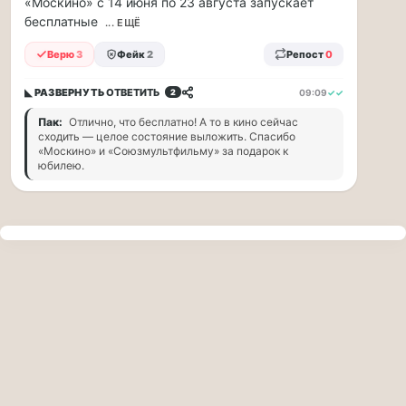
«Москино» с 14 июня по 23 августа запускает
прогулку
бесплатные
по
... ЕЩЁ
Москве
Верю
3
Фейк
2
Репост
0
Чайковского!
16.08
◣ РАЗВЕРНУТЬ
ОТВЕТИТЬ
09:09
✓✓
2
|
16:00
Пак:
Отлично, что бесплатно! А то в кино сейчас
Петр
сходить — целое состояние выложить. Спасибо
Ильич
«Москино» и «Союзмультфильму» за подарок к
юбилею.
Чайковский
—
один
из
самых
исповедальных
русских
композиторов,
чья
музыка
стала
ча...
Терапевт