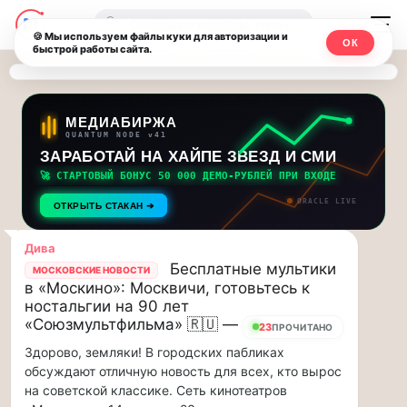
Последние
Москвичи.net
🔍
новости
🍪 Мы используем файлы куки для авторизации и
ОК
быстрой работы сайта.
—
и
обновления
Главный
потока:
столичный
МЕДИАБИРЖА
QUANTUM NODE v41
ЗАРАБОТАЙ НА ХАЙПЕ ЗВЕЗД И СМИ
Друзья,
чат-
приглашаем
🚀 СТАРТОВЫЙ БОНУС 50 000 ДЕМО-РУБЛЕЙ ПРИ ВХОДЕ
мессенджер,
на
ORACLE LIVE
ОТКРЫТЬ СТАКАН ➔
музыкальную
новости
прогулку
Дива
по
и
Бесплатные мультики
МОСКОВСКИЕ НОВОСТИ
Москве
в «Москино»: Москвичи, готовьтесь к
инсайды
Чайковского!…
ностальгии на 90 лет
«Союзмультфильма» 🇷🇺 —
23
ПРОЧИТАНО
Москвы
Друзья,
Здорово, земляки! В городских пабликах
приглашаем
обсуждают отличную новость для всех, кто вырос
на
на советской классике. Сеть кинотеатров
музыкальную