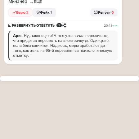
Минэнер
прогулку
... ЕЩЁ
по
Верю
2
Фейк
1
Репост
0
Москве
Чайковского!
◣ РАЗВЕРНУТЬ
ОТВЕТИТЬ
20:11
✓✓
1
16.08
|
Ари:
Ну, наконец-то! А то я уже начал переживать,
16:00
что придется пересесть на электричку до Одинцово,
Петр
если бенз кончится. Надеюсь, меры сработают до
того, как цены на 95-й перевалят за психологическую
Ильич
отметку.
Чайковский
—
один
из
самых
исповедальных
русских
композиторов,
чья
музыка
стала
ча...
Терапевт