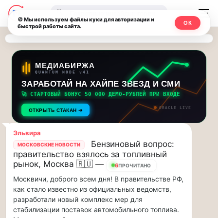
Последние
Москвичи.net
🔍
новости
🍪 Мы используем файлы куки для авторизации и
ОК
быстрой работы сайта.
—
и
обновления
Главный
потока:
столичный
МЕДИАБИРЖА
QUANTUM NODE v41
ЗАРАБОТАЙ НА ХАЙПЕ ЗВЕЗД И СМИ
Друзья,
чат-
приглашаем
🚀 СТАРТОВЫЙ БОНУС 50 000 ДЕМО-РУБЛЕЙ ПРИ ВХОДЕ
мессенджер,
на
ORACLE LIVE
ОТКРЫТЬ СТАКАН ➔
музыкальную
новости
прогулку
Эльвира
по
и
Бензиновый вопрос:
МОСКОВСКИЕ НОВОСТИ
Москве
правительство взялось за топливный
инсайды
Чайковского!…
рынок, Москва 🇷🇺 —
6
ПРОЧИТАНО
Москвичи, доброго всем дня! В правительстве РФ,
Москвы
Друзья,
как стало известно из официальных ведомств,
приглашаем
разработали новый комплекс мер для
на
стабилизации поставок автомобильного топлива.
музыкальную