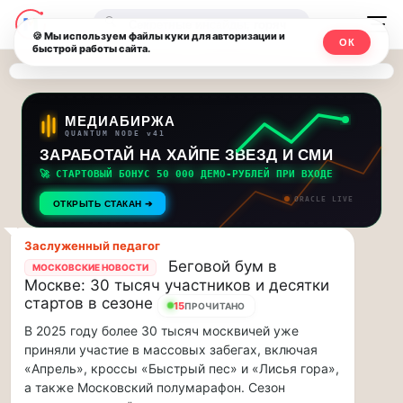
Последние
Москвичи.net
🔍
новости
🍪 Мы используем файлы куки для авторизации и
ОК
быстрой работы сайта.
—
и
обновления
Главный
потока:
столичный
МЕДИАБИРЖА
QUANTUM NODE v41
ЗАРАБОТАЙ НА ХАЙПЕ ЗВЕЗД И СМИ
Друзья,
чат-
приглашаем
🚀 СТАРТОВЫЙ БОНУС 50 000 ДЕМО-РУБЛЕЙ ПРИ ВХОДЕ
мессенджер,
на
ORACLE LIVE
ОТКРЫТЬ СТАКАН ➔
музыкальную
новости
прогулку
Заслуженный педагог
по
и
Беговой бум в
МОСКОВСКИЕ НОВОСТИ
Москве
Москве: 30 тысяч участников и десятки
инсайды
Чайковского!…
стартов в сезоне
15
ПРОЧИТАНО
В 2025 году более 30 тысяч москвичей уже
Москвы
Друзья,
приняли участие в массовых забегах, включая
приглашаем
«Апрель», кроссы «Быстрый пес» и «Лисья гора»,
на
а также Московский полумарафон. Сезон
музыкальную