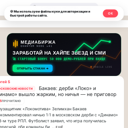
Москвичи.net
🔍
🍪 Мы используем файлы куки для авторизации и
ОК
быстрой работы сайта.
—
Главный
столичный
МЕДИАБИРЖА
QUANTUM NODE v41
чат-
ЗАРАБОТАЙ НА ХАЙПЕ ЗВЕЗД И СМИ
🚀 СТАРТОВЫЙ БОНУС 50 000 ДЕМО-РУБЛЕЙ ПРИ ВХОДЕ
мессенджер,
ORACLE LIVE
ОТКРЫТЬ СТАКАН ➔
новости
гей S
и
Бакаев: дерби «Локо» и
СКОВСКИЕ НОВОСТИ
инамо» вышло жарким, но ничья — не приговор
инсайды
5
ПРОЧИТАНО
Москвы
узащитник «Локомотива» Зелимхан Бакаев
комментировал ничью 1:1 в московском дерби с «Динамо»
8-м туре РПЛ. Футболист заявил, что игра получилась
ересной, обе команды би
... ЕЩЁ