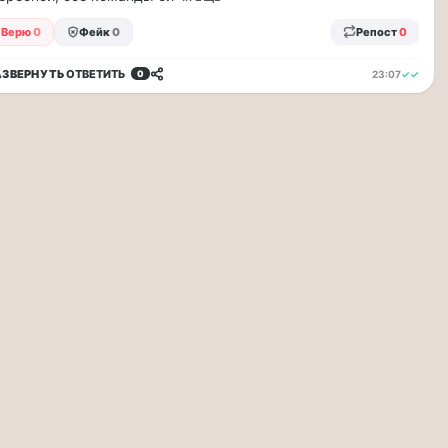
Верю
0
Фейк
0
Репост
0
АЗВЕРНУТЬ
ОТВЕТИТЬ
23:07
✓✓
0