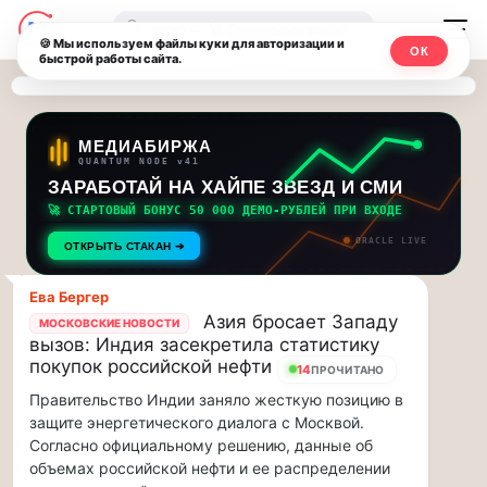
Последние
Москвичи.net
🔍
новости
🍪 Мы используем файлы куки для авторизации и
ОК
быстрой работы сайта.
—
и
обновления
Главный
потока:
столичный
МЕДИАБИРЖА
QUANTUM NODE v41
ЗАРАБОТАЙ НА ХАЙПЕ ЗВЕЗД И СМИ
Друзья,
чат-
приглашаем
🚀 СТАРТОВЫЙ БОНУС 50 000 ДЕМО-РУБЛЕЙ ПРИ ВХОДЕ
мессенджер,
на
ORACLE LIVE
ОТКРЫТЬ СТАКАН ➔
музыкальную
новости
прогулку
Ева Бергеp
по
и
Азия бросает Западу
МОСКОВСКИЕ НОВОСТИ
Москве
вызов: Индия засекретила статистику
инсайды
Чайковского!…
покупок российской нефти
14
ПРОЧИТАНО
Правительство Индии заняло жесткую позицию в
Москвы
Друзья,
защите энергетического диалога с Москвой.
приглашаем
Согласно официальному решению, данные об
на
объемах российской нефти и ее распределении
музыкальную