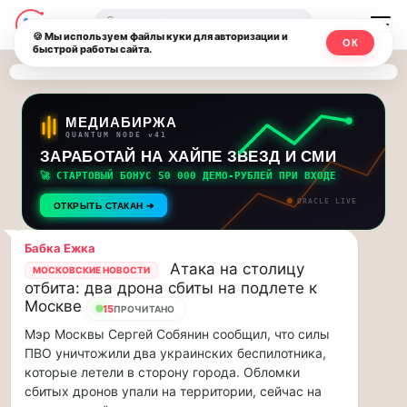
Последние
Москвичи.net
🔍
новости
🍪 Мы используем файлы куки для авторизации и
ОК
быстрой работы сайта.
—
и
обновления
Главный
потока:
столичный
МЕДИАБИРЖА
QUANTUM NODE v41
ЗАРАБОТАЙ НА ХАЙПЕ ЗВЕЗД И СМИ
Друзья,
чат-
приглашаем
🚀 СТАРТОВЫЙ БОНУС 50 000 ДЕМО-РУБЛЕЙ ПРИ ВХОДЕ
мессенджер,
на
ORACLE LIVE
ОТКРЫТЬ СТАКАН ➔
музыкальную
новости
прогулку
Бабка Ежка
по
и
Атака на столицу
МОСКОВСКИЕ НОВОСТИ
Москве
отбита: два дрона сбиты на подлете к
инсайды
Чайковского!…
Москве
15
ПРОЧИТАНО
Мэр Москвы Сергей Собянин сообщил, что силы
Москвы
Друзья,
ПВО уничтожили два украинских беспилотника,
приглашаем
которые летели в сторону города. Обломки
на
сбитых дронов упали на территории, сейчас на
музыкальную