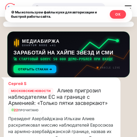
Последние
Москвичи.net
🔍
новости
🍪 Мы используем файлы куки для авторизации и
ОК
быстрой работы сайта.
—
и
обновления
Главный
потока:
столичный
МЕДИАБИРЖА
QUANTUM NODE v41
ЗАРАБОТАЙ НА ХАЙПЕ ЗВЕЗД И СМИ
Друзья,
чат-
приглашаем
🚀 СТАРТОВЫЙ БОНУС 50 000 ДЕМО-РУБЛЕЙ ПРИ ВХОДЕ
мессенджер,
на
ORACLE LIVE
ОТКРЫТЬ СТАКАН ➔
музыкальную
новости
прогулку
Сергей S
по
и
Алиев пригрозил
МОСКОВСКИЕ НОВОСТИ
Москве
наблюдателям ЕС на границе с
инсайды
Чайковского!…
Арменией: «Только пятки засверкают»
22
ПРОЧИТАНО
Москвы
Друзья,
Президент Азербайджана Ильхам Алиев
приглашаем
раскритиковал миссию наблюдателей Евросоюза
на
на армяно-азербайджанской границе, назвав их
музыкальную