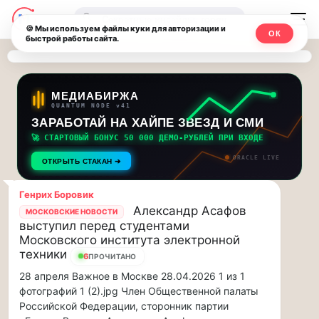
Последние
Москвичи.net
🔍
новости
🍪 Мы используем файлы куки для авторизации и
ОК
быстрой работы сайта.
—
и
обновления
Главный
потока:
столичный
МЕДИАБИРЖА
QUANTUM NODE v41
ЗАРАБОТАЙ НА ХАЙПЕ ЗВЕЗД И СМИ
Друзья,
чат-
приглашаем
🚀 СТАРТОВЫЙ БОНУС 50 000 ДЕМО-РУБЛЕЙ ПРИ ВХОДЕ
мессенджер,
на
ORACLE LIVE
ОТКРЫТЬ СТАКАН ➔
музыкальную
новости
прогулку
Генрих Боровик
по
и
Александр Асафов
МОСКОВСКИЕ НОВОСТИ
Москве
выступил перед студентами
инсайды
Чайковского!…
Московского института электронной
техники
6
ПРОЧИТАНО
Москвы
Друзья,
28 апреля Важное в Москве 28.04.2026 1 из 1
приглашаем
фотографий 1 (2).jpg Член Общественной палаты
на
Российской Федерации, сторонник партии
музыкальную