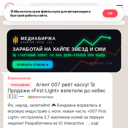
Последние
Москвичи.net
🔍
новости
🍪 Мы используем файлы куки для авторизации и
ОК
быстрой работы сайта.
—
и
обновления
Главный
потока:
столичный
МЕДИАБИРЖА
QUANTUM NODE v41
ЗАРАБОТАЙ НА ХАЙПЕ ЗВЕЗД И СМИ
Друзья,
чат-
приглашаем
🚀 СТАРТОВЫЙ БОНУС 50 000 ДЕМО-РУБЛЕЙ ПРИ ВХОДЕ
мессенджер,
на
ORACLE LIVE
ОТКРЫТЬ СТАКАН ➔
музыкальную
новости
прогулку
Варенников
по
и
Агент 007 рвёт кассу! 🚀
ТЕХНОДВИЖ
Москве
Продажи «First Light» взлетели до небес
инсайды
Чайковского!…
🇪🇺 —
25
ПРОЧИТАНО
Йо, народ, залетайте! 🎮 Бондиана ворвалась в
Москвы
Друзья,
игровую индустрию с ноги: новая часть «007 First
приглашаем
Light» отстреляла 2,7 миллиона копий за первую
на
неделю! Разработчики из IO Interactive
... ЕЩЁ
музыкальную